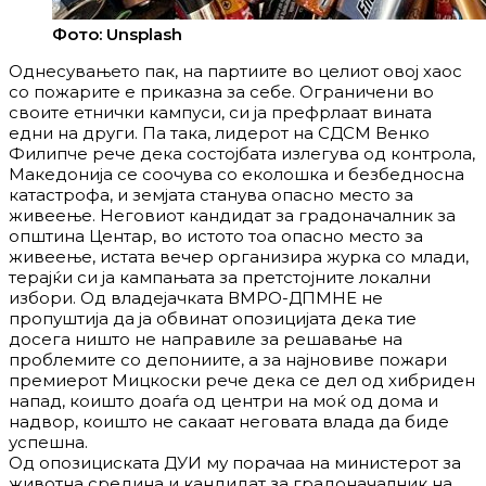
Фото: Unsplash
Однесувањето пак, на партиите во целиот овој хаос
со пожарите е приказна за себе. Ограничени во
своите етнички кампуси, си ја префрлаат вината
едни на други. Па така, лидерот на СДСМ Венко
Филипче рече дека состојбата излегува од контрола,
Македонија се соочува со еколошка и безбедносна
катастрофа, и земјата станува опасно место за
живеење. Неговиот кандидат за градоначалник за
општина Центар, во истото тоа опасно место за
живеење, истата вечер организира журка со млади,
терајќи си ја кампањата за претстојните локални
избори. Од владејачката ВМРО-ДПМНЕ не
пропуштија да ја обвинат опозицијата дека тие
досега ништо не направиле за решавање на
проблемите со депониите, а за најновиве пожари
премиерот Мицкоски рече дека се дел од хибриден
напад, коишто доаѓа од центри на моќ од дома и
надвор, коишто не сакаат неговата влада да биде
успешна.
Од опозициската ДУИ му порачаа на министерот за
животна средина и кандидат за градоначалник на