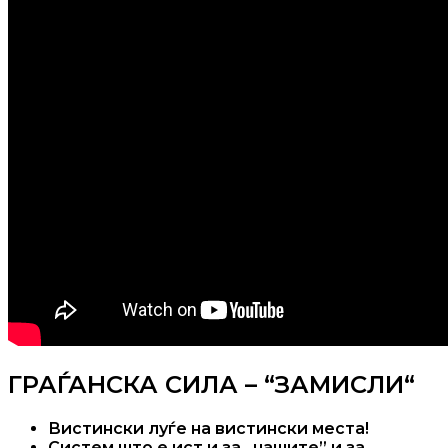
ГРАЃАНСКА СИЛА – “ЗАМИСЛИ“
Вистински луѓе на вистински места!
Систем што е ист и за „нашите” и за