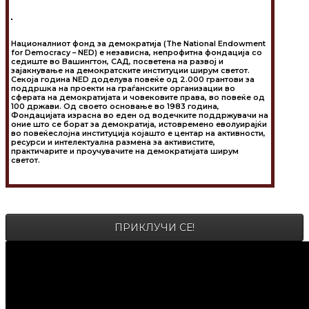
Националниот фонд за демократија (The National Endowment
for Democracy – NED) е независна, непрофитна фондација со
седиште во Вашингтон, САД, посветена на развој и
зајакнување на демократските институции ширум светот.
Секоја година NED доделува повеќе од 2.000 грантови за
поддршка на проекти на граѓанските организации во
сферата на демократијата и човековите права, во повеќе од
100 држави. Од своето основање во 1983 година,
Фондацијата израсна во еден од водечките поддржувачи на
оние што се борат за демократија, истовремено еволуирајќи
во повеќеслојна институција којашто е центар на активности,
ресурси и интелектуална размена за активистите,
практичарите и проучувачите на демократијата ширум
светот.
ПРИКЛУЧИ СЕ!