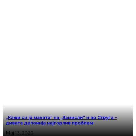
„Кажи си ја маката“ на „Замисли“ и во Струга –
дивата депонија најгорлив проблем
Мај 13, 2026