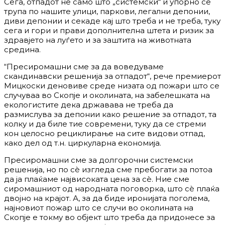
Сега, отпадот не само што „системски“ и упорно се
трупа по нашите улици, паркови, легални депонии,
диви депонии и секаде кај што треба и не треба, туку
сега и гори и прави дополнителна штета и ризик за
здравјето на луѓето и за заштита на животната
средина.
“Пресиромашни сме за да воведуваме
скандинавски решенија за отпадот“, рече премиерот
Мицкоски деновиве среде низата од пожари што се
случуваа во Скопје и околината, на забелешката на
екологистите дека државава не треба да
размислува за депонии како решение за отпадот, та
колку и да биле тие современи, туку да се стреми
кон целосно рециклирање на сите видови отпад,
како дел од т.н. циркуларна економија.
Пресиромашни сме за долгорочни системски
решенија, но по сѐ изгледа сме пребогати за потоа
да ја плаќаме највисоката цена за сѐ. Ние сме
сиромашниот од народната поговорка, што сѐ плаќа
двојно на крајот. А, за да биде иронијата поголема,
најновиот пожар што се случи во околината на
Скопје е токму во објект што треба да придонесе за