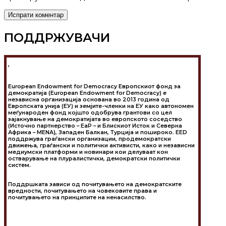
ПОДДРЖУВАЧИ
European Endowment for Democracy Европскиот фонд за
демократија (European Endowment for Democracy) е
независна организација основана во 2013 година од
Европската унија (ЕУ) и земјите-членки на ЕУ како автономен
меѓународен фонд којшто одобрува грантови со цел
зајакнување на демократијата во европското соседство
(Источно партнерство – EaP – и Блискиот Исток и Северна
Африка – MENA), Западен Балкан, Турција и пошироко. EED
поддржува граѓански организации, продемократски
движења, граѓански и политички активисти, како и независни
медиумски платформи и новинари кои делуваат кон
остварување на плуралистички, демократски политички
систем.
Поддршката зависи од почитувањето на демократските
вредности, почитувањето на човековите права и
почитувањето на принципите на ненасилство.