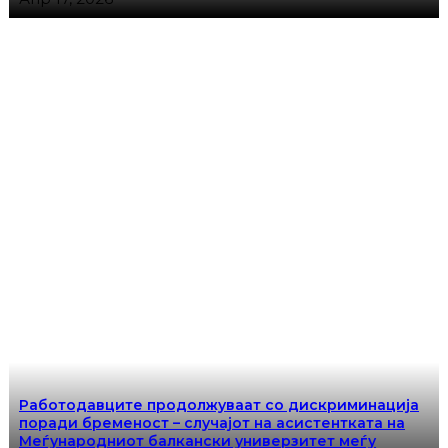
Работодавците продолжуваат со дискриминација
поради бременост – случајот на асистентката на
Меѓународниот балкански универзитет меѓу