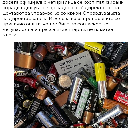
досега официјално четири лица се хоспитализирани
поради вдишување од чадот, со сѐ директорот на
Центарот за управување со кризи. Оправдувањата
на директорката на ИЈЗ дека иако препораките се
прилично општи, но тие биле во согласност со
меѓународната пракса и стандарди, не помагаат
многу.