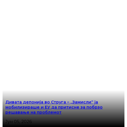
Дивата депонија во Струга – „Замисли“ ја
мобилизираше и ЕУ да притисне за побрзо
решавање на проблемот
Јун 05, 2026