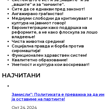
„вашите” и за “ничиите”.
Сите да се еднакви пред законот!
Ангажирано граѓанство!
Медиуми слободни да критикуваат и
култура на јавниот говор!
Евроинтеграции како поддршка на
реформите, а не како флоскула за лошо
владеење!
Чиста животна средина!
Социјална правда и борба против
сиромаштија!
Функционален здравствен систем!
Квалитетно образование!
Уметност и култура кои воскреваат!
НАЈЧИТАНИ
Замисли”: Политиката е преважна за да им
ја оставиме на партиите!
Окт 24, 2024