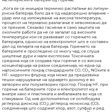
„Кога ќе се иницира термичко распаѓање во литиум-
јонска батерија, било да е од надворешно влијание –
удар или од изложување на висока температура,
процесот на термално разлагање е невозможно да
се прекине. Секакво гаснење е само заштита на
околните работи да не се запалат од високите
температури кои се развиваат со горењето на
батеријата, односно на електролитот што е составен
дел од ќелијата на една батерија. Горењето на
батериите е проследено со многу чад, се слуша
шиштење дури и мали експлозии. Токсичната
средина која се создава при горење е со висока
концентарција на разни соединенија, но една од
најтоксичните покрај стандардните CO, CO₂, NOxите е
HF- хидроген флурид која може да предизвика
тешки нарушување на здравјето доколку е во
затворен или полузатворен простор. Покрај HF, при
горење на батериите гори и електролитот кој е
внатре како и пластиката и амбалажата во која се
спакувани. Од нив дополнително се ослободува
јаглерод диоксид (CO₂), јаглерод моноксид (CO),
соединенија што содржат хлор, азот, сулфур и ред