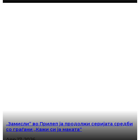
„Замисли“ во Прилеп ја продолжи серијата средби
со граѓани „Кажи си ја маката“
Апр 17, 2026