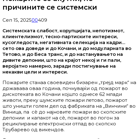
причините се системски
Сеп 15, 2025
0
0
409
Системската слабост, корупцијата, непотизмот,
клиентелизмот, тесно-партиските интереси,
кусогледоста, негативната селекција на кадри…
сето ова доведе и до Кочани, и до модуларната во
Тетово, и до Беса транс, и до настанувањето на
дивите депонии, што на крајот некој и ги пали,
веројатно намерно, заради постигнување на
некакви цели и интереси.
Пожарите станаа своевиден бизарен „трејд марк“ на
државава оваа година, почнувајќи од пожарот во
дискотеката во Кочани којшто однесе 62 млади
животи, преку шумските пожари летово, пожарот
што уништи голем дел од фабриката на „Винчини“ во
Виница, па сѐ до најновите пожари во скопските
депонии и капакот на сѐ, пожарот во погон за
рециклирање електронски отпад во скопско
Трубарево од викендов.