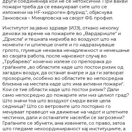
други соединенија кои не се нетоксични. При вакви
пожари треба да се евакуираат сите што се
изложени на HF-хидроген флурид.“, објаснува
Јанковска – Михајловска на својот ФБ профил.
Институтот за јавно здравје (ИЈЗ), откако неколку
денови за време на пожарите во „Вардариште“ и
„Дрисла“ и тешката миризба во воздухот што на
моменти ги штипеше очите и го надразнуваше
грлото, глумеше некаква ненадлежност и немешање
во својата работа, после најновиот случај во
„Трубарево“ конечно излезе со препорака до
граѓаните „во областите каде што постои ризик од
загаден воздух, да останат внатре и да ги затворат
прозорците, особено во областите во непосредна
близина на местата каде што има активни пожари“.
Кои се тие области каде што постои ризик? Дали
само непосредно до пожарите или низ целиот град?
Што значи тоа што воздухот смрди веќе цела
седмица? Што со ветровите што постојано го
менуваат правецот на движење на чадот и штетните
честички, дали и останатите населби се загрозени?
Граѓаните се збунети, ама извинете, со право, затоа
што гледаме некоординираност кај институциите, а