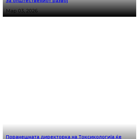
За општествениот развој
Мар 03, 2026
Поранешната директорка на Токсикологија ќе