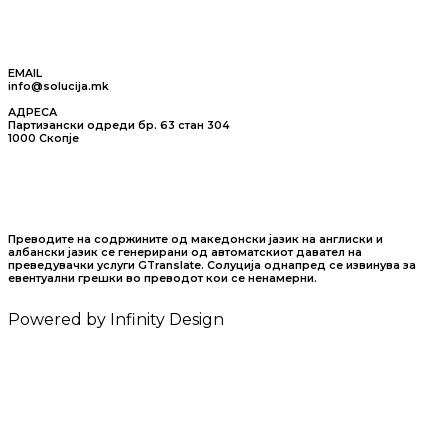
EMAIL
info@solucija.mk
АДРЕСА
Партизански одреди бр. 63 стан 304
1000 Скопје
Преводите на содржините од македонски јазик на англиски и
албански јазик се генерирани од автоматскиот давател на
преведувачки услуги GTranslate. Солуција однапред се извинува за
евентуални грешки во преводот кои се ненамерни.
Powered by Infinity Design