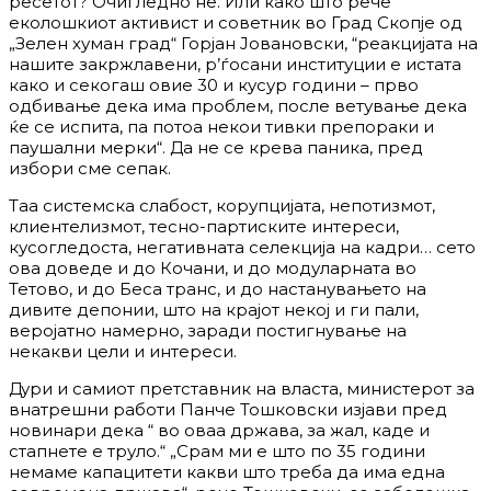
ресетот? Очигледно не. Или како што рече
еколошкиот активист и советник во Град Скопје од
„Зелен хуман град“ Горјан Јовановски, “реакцијата на
нашите закржлавени, р’ѓосани институции е истата
како и секогаш овие 30 и кусур години – прво
одбивање дека има проблем, после ветување дека
ќе се испита, па потоа некои тивки препораки и
паушални мерки“. Да не се крева паника, пред
избори сме сепак.
Таа системска слабост, корупцијата, непотизмот,
клиентелизмот, тесно-партиските интереси,
кусогледоста, негативната селекција на кадри… сето
ова доведе и до Кочани, и до модуларната во
Тетово, и до Беса транс, и до настанувањето на
дивите депонии, што на крајот некој и ги пали,
веројатно намерно, заради постигнување на
некакви цели и интереси.
Дури и самиот претставник на власта, министерот за
внатрешни работи Панче Тошковски изјави пред
новинари дека “ во оваа држава, за жал, каде и
стапнете е труло.“ „Срам ми е што по 35 години
немаме капацитети какви што треба да има една