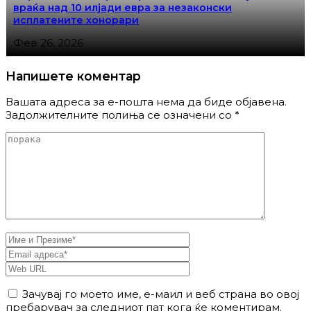
враќа над 10 илјади евра за незаконски
исплатените хонорари
Фев 26, 2026
Напишете коментар
Вашата адреса за е-пошта нема да биде објавена.
Задолжителните полиња се означени со
*
Зачувај го моето име, е-маил и веб страна во овој
пребарувач за следниот пат кога ќе коментирам.