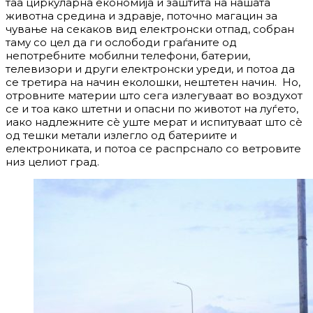
таа циркуларна економија и заштита на нашата
животна средина и здравје, поточно магацин за
чување на секаков вид електронски отпад, собран
таму со цел да ги ослободи граѓаните од
непотребните мобилни телефони, батерии,
телевизори и други електронски уреди, и потоа да
се третира на начин еколошки, нештетен начин. Но,
отровните материи што сега излегуваат во воздухот
се и тоа како штетни и опасни по животот на луѓето,
иако надлежните сѐ уште мерат и испитуваат што сѐ
од тешки метали излегло од батериите и
електрониката, и потоа се распрснало со ветровите
низ целиот град.