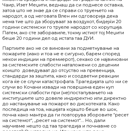
Чаир, Изет Меџити, веднаш да си поднесе оставка,
затоа што не знае да се справи со труењето на
народот, а од неговата Влен им одговорија дека
нема тие што да зборуваат за воздухот, бидејќи 20
години системски го труеле народот со корупција.
Патем, ако сте заборавиле, токму истиот тој Меџити
беше 20 години дел од истата таа ДУИ.
Партиите ако не се виновни за подметнување на
пожарите (иако и тоа не е сигурно, барем според
некои индиции на премиерот), секако се највиновни
за системските слабости наталожени со децении
коишто доведуваат до отсуство на превенција,
стандарди за заштита, како и соодветни реакции
кога ќе се случи катастрофата. Трагедијата што ни се
случи во Кочани извади на површина еден куп
системски слабости при (не)постапувањето на
институциите што довеле индиректно или директно
до настанување на пожарот во дискотеката. Како
последица на тоа, нацијата којашто беше во шок,
почна како мантра да ги повторува зборовите “ресет
на системот“, „ресет на системот“… Но, дали
научивме нешто од таа трагедија и почнавме со