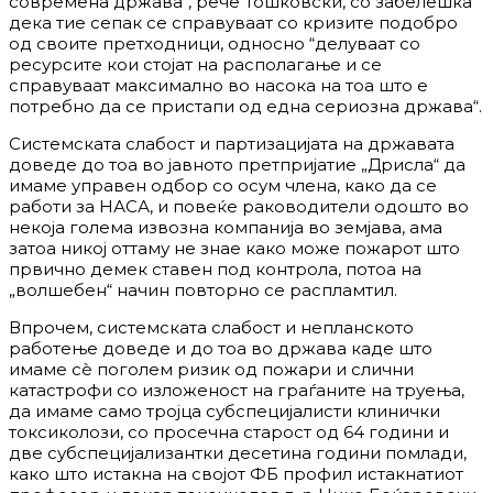
современа држава“, рече Тошковски, со забелешка
дека тие сепак се справуваат со кризите подобро
од своите претходници, односно “делуваат со
ресурсите кои стојат на располагање и се
справуваат максимално во насока на тоа што е
потребно да се пристапи од една сериозна држава“.
Системската слабост и партизацијата на државата
доведе до тоа во јавното претпријатие „Дрисла“ да
имаме управен одбор со осум члена, како да се
работи за НАСА, и повеќе раководители одошто во
некоја голема извозна компанија во земјава, ама
затоа никој оттаму не знае како може пожарот што
првично демек ставен под контрола, потоа на
„волшебен“ начин повторно се распламтил.
Впрочем, системската слабост и непланското
работење доведе и до тоа во држава каде што
имаме сѐ поголем ризик од пожари и слични
катастрофи со изложеност на граѓаните на труења,
да имаме само тројца субспецијалисти клинички
токсиколози, со просечна старост од 64 години и
две субспецијализантки десетина години помлади,
како што истакна на својот ФБ профил истакнатиот