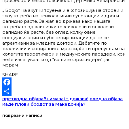
професор и лекар токсиколог д-р Нико Беќаровски.
„ Бројот на акутни труења и експозиција на отрови и
злоупотреба на психоактивни супстанции и дроги
рапидно расте. За жал во држава како нашата
потребата од клинички токсиколози и онколози
рапидно ќе расте, без оглед колку овие
специјализации и субспецијализации да не се
атрактивни за младите доктори. Дебатите по
телевизии и социјалните мрежи, ќе ги препуштам на
колегите теоретичари и медиумските парадери, кои
веќе излегуваат и од “вашите фрижидери”, јас
морам
SHARE
Facebook
претходна објава
Внимавај – држава!
следна објава
Share
Каде плови бродот за Македонија?
поврзани написи