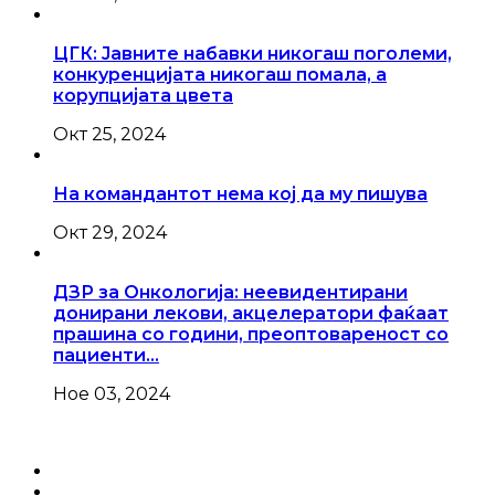
ЦГК: Јавните набавки никогаш поголеми,
конкуренцијата никогаш помала, а
корупцијата цвета
Окт 25, 2024
На командантот нема кој да му пишува
Окт 29, 2024
ДЗР за Онкологија: неевидентирани
донирани лекови, акцелератори фаќаат
прашина со години, преоптовареност со
пациенти…
Ное 03, 2024