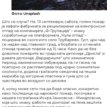
Фото: Unsplash
Што се случи? На 13 септември, сабота, голем пожар
ја зафати фабриката за рециклирање на електронски
отпад на компанијата „Ф-Групација“ – инаку
соработници на платформата „Нула отпад“ –
лоцирана во скопското село Трубарево. Густ, црн чад
се надви над главниот град, а борбата со огнената
стихија траеше повеќе од 15 часа. Како да не беа
доволни пожарите во градската депонија „Дрисла“ и
дивата депонија „Вардариште“ што изминатиов
период наизменично избувнуваа, па ги гасеа, па
повторно се распламтуваа под крајно сомнителни
околности, додека граѓаните сведочеа на тешка
миризба од изгорена пластика и гума што се
чувствува во воздухот со денови.
А, колку може сето тоа да биде опасно, конкретно
како последица од најновиот пожар, посочува и
нашата сограѓанка Искра Јанковска – Михајловска,
која што, инаку, работи на докторат на тема заштита
на литиумските батерии од горење.