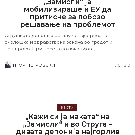
„Замисли“ ја
мобилизираше и ЕУ да
притисне за побрзо
решавање на проблемот
Струшката депонија останува најсериозна
еколошка и здравствена закана во градот и
пошироко. При посета на локацијата,
евроамбасадорот Рокас изрази шок...
ИГОР ПЕТРОВСКИ
0
0
ВЕСТИ
„Кажи си ја маката“ на
„Замисли“ и во Струга –
дивата депонија најгорлив