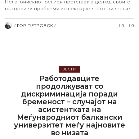
Пелагонискиот регион претставија дел од своите
најгорливи проблеми во секојдневното живеење и
работење....
ИГОР ПЕТРОВСКИ
0
0
ВЕСТИ
Работодавците
продолжуваат со
дискриминација поради
бременост – случајот на
асистентката на
Меѓународниот балкански
универзитет меѓу најновите
во низата