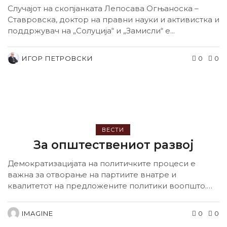
Случајот на скопјанката Лепосава Огњаноска –
Ставровска, доктор на правни науки и активистка и
поддржувач на „Солуција“ и „Замисли“ е...
ИГОР ПЕТРОВСКИ
0
0
ВЕСТИ
За општествениот развој
Демократизацијата на политичките процеси е
важна за отворање на партиите внатре и
квалитетот на предложените политики воопшто.
Автор: Ристе Костовски,...
IMAGINE
0
0