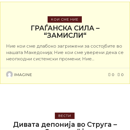
КОИ СМЕ НИЕ
ГРАЃАНСКА СИЛА –
“ЗАМИСЛИ“
Ние кои сме длабоко загрижени за состојбите во
нашата Македонија; Ние кои сме уверени дека се
неопходни системски промени; Ние...
IMAGINE
0
0
ВЕСТИ
Дивата депонија во Струга –