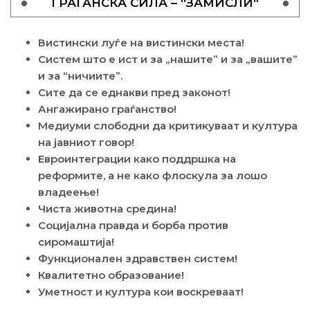
ГРАЃАНСКА СИЛА – “ЗАМИСЛИ“
Вистински луѓе на вистински места!
Систем што е ист и за „нашите” и за „вашите”
и за “ничиите”.
Сите да се еднакви пред законот!
Ангажирано граѓанство!
Медиуми слободни да критикуваат и култура
на јавниот говор!
Евроинтеграции како поддршка на
реформите, а не како флоскула за лошо
владеење!
Чиста животна средина!
Социјална правда и борба против
сиромаштија!
Функционален здравствен систем!
Квалитетно образование!
Уметност и култура кои воскреваат!