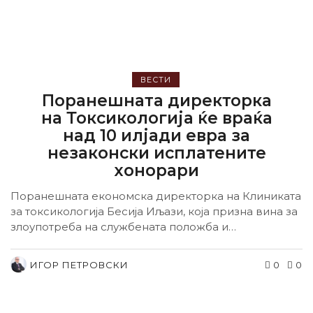
ВЕСТИ
Поранешната директорка
на Токсикологија ќе враќа
над 10 илјади евра за
незаконски исплатените
хонорари
Поранешната економска директорка на Клиниката
за токсикологија Бесија Иљази, која призна вина за
злоупотреба на службената положба и
овластување затоа што...
ИГОР ПЕТРОВСКИ
0
0