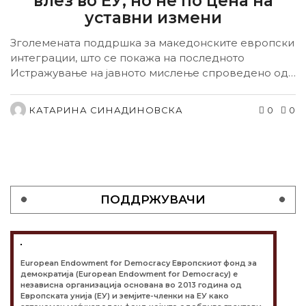
влез во ЕУ, но не по цена на
уставни измени
Зголемената поддршка за македонските европски
интеграции, што се покажа на последното
Истражување на јавното мислење спроведено од
Институтот за демократија...
КАТАРИНА СИНАДИНОВСКА
0
0
ПОДДРЖУВАЧИ
European Endowment for Democracy Европскиот фонд за
демократија (European Endowment for Democracy) е
независна организација основана во 2013 година од
Европската унија (ЕУ) и земјите-членки на ЕУ како