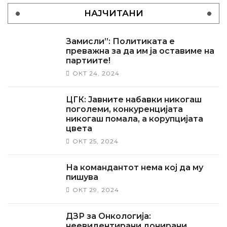
НАЈЧИТАНИ
Замисли”: Политиката е
преважна за да им ја оставиме на
партиите!
ОКТ 24, 2024
ЦГК: Јавните набавки никогаш
поголеми, конкуренцијата
никогаш помала, а корупцијата
цвета
ОКТ 25, 2024
На командантот нема кој да му
пишува
ОКТ 29, 2024
ДЗР за Онкологија:
неевидентирани донирани