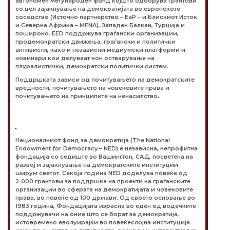
автономен меѓународен фонд којшто одобрува грантови
со цел зајакнување на демократијата во европското
соседство (Источно партнерство – EaP – и Блискиот Исток
и Северна Африка – MENA), Западен Балкан, Турција и
пошироко. EED поддржува граѓански организации,
продемократски движења, граѓански и политички
активисти, како и независни медиумски платформи и
новинари кои делуваат кон остварување на
плуралистички, демократски политички систем.
Поддршката зависи од почитувањето на демократските
вредности, почитувањето на човековите права и
почитувањето на принципите на ненасилство.
Националниот фонд за демократија (The National
Endowment for Democracy – NED) е независна, непрофитна
фондација со седиште во Вашингтон, САД, посветена на
развој и зајакнување на демократските институции
ширум светот. Секоја година NED доделува повеќе од
2.000 грантови за поддршка на проекти на граѓанските
организации во сферата на демократијата и човековите
права, во повеќе од 100 држави. Од своето основање во
1983 година, Фондацијата израсна во еден од водечките
поддржувачи на оние што се борат за демократија,
истовремено еволуирајќи во повеќеслојна институција