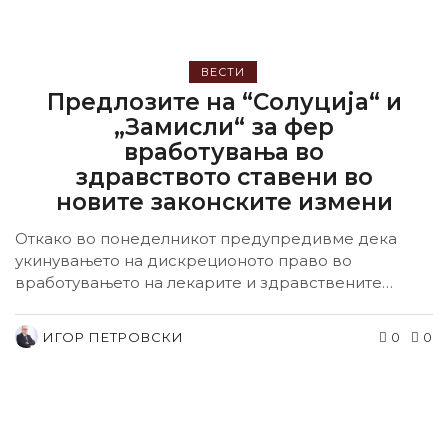
ВЕСТИ
Предлозите на “Солуција“ и
„Замисли“ за фер
вработувања во
здравството ставени во
новите законските измени
Откако во понеделникот предупредивме дека
укинувањето на дискреционото право во
вработувањето на лекарите и здравствените
работници (што се славеше како...
ИГОР ПЕТРОВСКИ
0
0