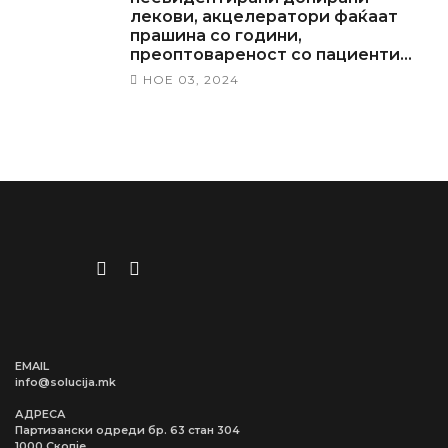
лекови, акцелератори фаќаат
прашина со години,
преоптовареност со пациенти…
НОЕ 03, 2024
EMAIL
info@solucija.mk
АДРЕСА
Партизански одреди бр. 63 стан 304
1000 Скопје