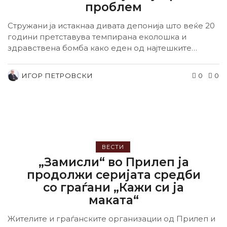
проблем
Стружани ја истакнаа дивата депонија што веќе 20
години претставува темпирана еколошка и
здравствена бомба како еден од најтешките
проблеми...
ИГОР ПЕТРОВСКИ
0
0
ВЕСТИ
„Замисли“ во Прилеп ја
продолжи серијата средби
со граѓани „Кажи си ја
маката“
Жителите и граѓанските организации од Прилеп и