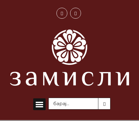
ВЕСТИ
„Кажи си ја маката“ на
„Замисли“ и во Струга –
дивата депонија најгорлив
проблем
МАЈ 13, 2026