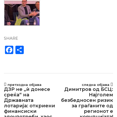
SHARE
Facebook
Share
претходна објава
следна објава
ДЗР не „ѝ донесе
Димитров од БСЦ:
среќа“ на
Најголем
Државната
безбедносен ризик
лотарија: откриени
за граѓаните од
финансиски
регионот е
злоупотреби, хаос
корупцијата!