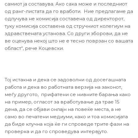
самиот ја составува. Ако сака може и последниот
од ранг-листата да го вработи. Ние предлагаме да
одлучува не комисија составена од директорот,
туку комисија составена од стручниот колегиум на
здравствената установа. Со други зборови, да не
ве оценува некој што не е тесно поврзан со вашата
област“, рече Коцевски.
Тој истакна и дека се задоволни од досегашната
работа и дека во работната верзија на законот,
меѓу другото, прифатени се нивните барања како
на пример, огласот за вработување да трае 15
дена, да се објави онлајн на повеќе места, а не
само во печатени медиуми, како и тоа комисијата
да биде клучна која ќе ги спроведе трите фази на
проверка и да го спроведува интервјуто.