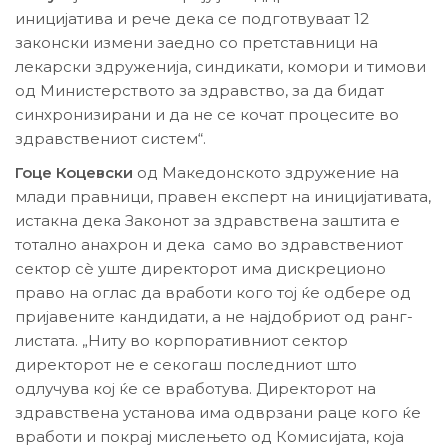
иницијатива и рече дека се подготвуваат 12
законски измени заедно со претставници на
лекарски здруженија, синдикати, комори и тимови
од Министерството за здравство, за да бидат
синхронизирани и да не се кочат процесите во
здравствениот систем“.
Гоце Коцевски
од Македонското здружение на
млади правници, правен експерт на иницијативата,
истакна дека Законот за здравствена заштита е
тотално анахрон и дека само во здравствениот
сектор сѐ уште директорот има дискреционо
право на оглас да вработи кого тој ќе одбере од
пријавените кандидати, а не најдобриот од ранг-
листата. „Ниту во корпоративниот сектор
директорот не е секогаш последниот што
одлучува кој ќе се вработува. Директорот на
здравствена установа има одврзани раце кого ќе
вработи и покрај мислењето од Комисијата, која