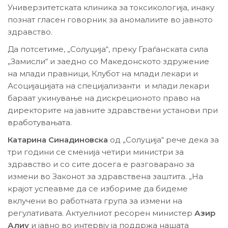
Универзитетската клиника за токсикологија, инаку
познат гласен говорник за аномалиите во јавното
здравство.
Да потсетиме, „Солуција“, преку Граѓанската сила
„Замисли“ и заедно со Македонското здружение
на млади правници, Клубот на млади лекари и
Асоцијацијата на специјализанти и млади лекари
бараат укинување на дискреционото право на
директорите на јавните здравствени установи при
вработувањата.
Катарина Синадиновска
од „Солуција“ рече дека за
три години се сменија четири министри за
здравство и со сите досега е разговарано за
измени во Законот за здравствена заштита. „На
крајот успеавме да се избориме да бидеме
вклучени во работната група за измени на
регулативата. Актуелниот ресорен министер
Азир
Алиу
и јавно во интервју ја поддржа нашата