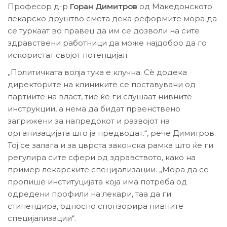
Професор д-р
Горан Димитров
од Македонското
лекарско друштво смета дека реформите мора да
се туркаат во правец да им се дозволи на сите
здравствени работници да може најдобро да го
искористат својот потенцијал.
„Политичката волја тука е клучна. Сѐ додека
директорите на клиниките се поставувани од
партиите на власт, тие ќе ги слушаат нивните
инструкции, а нема да бидат првенствено
загрижени за напредокот и развојот на
организацијата што ја предводат.“, рече Димитров.
Тој се залага и за цврста законска рамка што ќе ги
регулира сите сфери од здравството, како на
пример лекарските специјализации. „Мора да се
пропише институцијата која има потреба од
одредени профили на лекари, таа да ги
стипендира, односно спонзорира нивните
специјализации“.