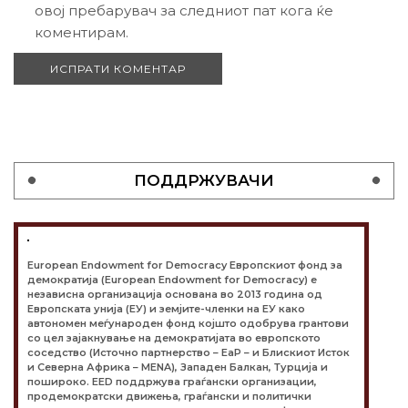
овој пребарувач за следниот пат кога ќе
коментирам.
ПОДДРЖУВАЧИ
European Endowment for Democracy Европскиот фонд за
демократија (European Endowment for Democracy) е
независна организација основана во 2013 година од
Европската унија (ЕУ) и земјите-членки на ЕУ како
автономен меѓународен фонд којшто одобрува грантови
со цел зајакнување на демократијата во европското
соседство (Источно партнерство – EaP – и Блискиот Исток
и Северна Африка – MENA), Западен Балкан, Турција и
пошироко. EED поддржува граѓански организации,
продемократски движења, граѓански и политички