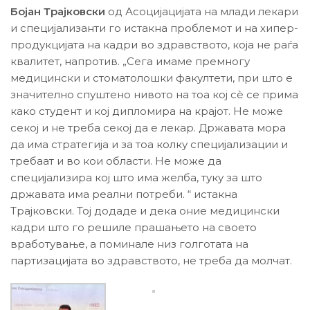
Бојан Трајковски
од Асоцијацијата на млади лекари
и специјализанти го истакна проблемот и на хипер-
продукцијата на кадри во здравството, која не раѓа
квалитет, напротив. „Сега имаме премногу
медицински и стоматолошки факултети, при што е
значително спуштено нивото на тоа кој сѐ се прима
како студент и кој дипломира на крајот. Не може
секој и не треба секој да е лекар. Државата мора
да има стратегија и за тоа колку специјализации и
требаат и во кои области. Не може да
специјализира кој што има желба, туку за што
државата има реални потреби. “ истакна
Трајковски. Тој додаде и дека оние медицински
кадри што го решиле прашањето на своето
вработување, а поминале низ голготата на
партизацијата во здравството, не треба да молчат.