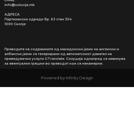
info@solucija.mk
АДРЕСА
Партизански одреди бр. 63 стан 304
1000 Скопје
Преводите на содржините од македонски јазик на англиски и
албански јазик се генерирани од автоматскиот давател на
преведувачки услуги GTranslate. Солуција однапред се извинува
за евентуални грешки во преводот кои се ненамерни.
Powered by Infinity Design