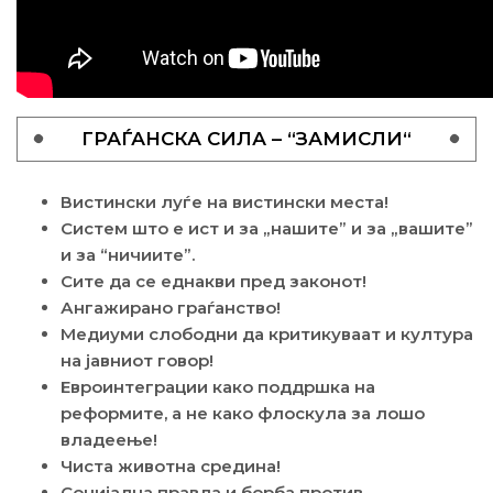
ГРАЃАНСКА СИЛА – “ЗАМИСЛИ“
Вистински луѓе на вистински места!
Систем што е ист и за „нашите” и за „вашите”
и за “ничиите”.
Сите да се еднакви пред законот!
Ангажирано граѓанство!
Медиуми слободни да критикуваат и култура
на јавниот говор!
Евроинтеграции како поддршка на
реформите, а не како флоскула за лошо
владеење!
Чиста животна средина!
Социјална правда и борба против