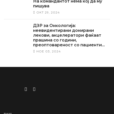
На командантот нема кој да му
пишува
ОКТ 29, 2024
ДЗР за Онкологија:
неевидентирани донирани
лекови, акцелератори фаќаат
прашина со години,
преоптовареност со пациенти…
НОЕ 03, 2024
EMAIL