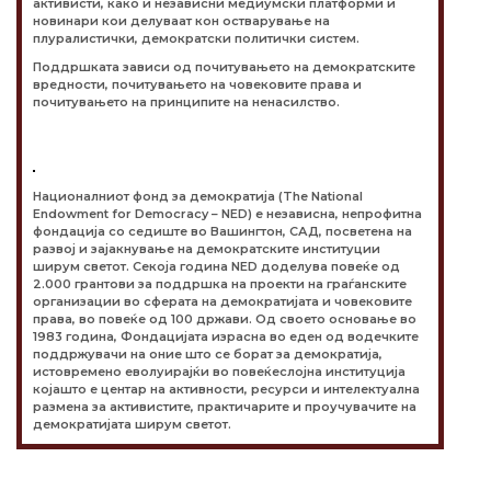
активисти, како и независни медиумски платформи и
новинари кои делуваат кон остварување на
плуралистички, демократски политички систем.
Поддршката зависи од почитувањето на демократските
вредности, почитувањето на човековите права и
почитувањето на принципите на ненасилство.
Националниот фонд за демократија (The National
Endowment for Democracy – NED) е независна, непрофитна
фондација со седиште во Вашингтон, САД, посветена на
развој и зајакнување на демократските институции
ширум светот. Секоја година NED доделува повеќе од
2.000 грантови за поддршка на проекти на граѓанските
организации во сферата на демократијата и човековите
права, во повеќе од 100 држави. Од своето основање во
1983 година, Фондацијата израсна во еден од водечките
поддржувачи на оние што се борат за демократија,
истовремено еволуирајќи во повеќеслојна институција
којашто е центар на активности, ресурси и интелектуална
размена за активистите, практичарите и проучувачите на
демократијата ширум светот.