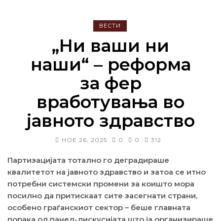
ВЕСТИ
„Ни ваши ни
наши“ – реформа
за фер
вработувања во
јавното здравство
НОЕ 26, 2025
0
0
312
Партизацијата тотално го деградираше
квалитетот на јавното здравство и затоа се итно
потребни системски промени за коишто мора
посилно да притискаат сите засегнати страни,
особено граѓанскиот сектор – беше главната
порака од панел-дискусијата што ја организираше