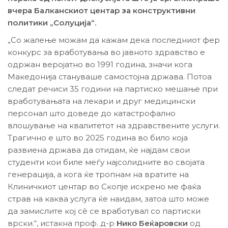
вчера Балканскиот центар за конструктивни
политики „Солуција“.
„Со жалење можам да кажам дека последниот фер
конкурс за вработувања во јавното здравство е
одржан веројатно во 1991 година, значи кога
Македонија стануваше самостојна држава. Потоа
следат речиси 35 години на партиско мешање при
вработувањата на лекари и друг медицински
персонал што доведе до катастрофално
влошување на квалитетот на здравствените услуги.
Трагично е што во 2025 година во било која
развиена држава да отидам, ќе најдам свои
студенти кои биле меѓу најсолидните во својата
генерација, а кога ќе тропнам на вратите на
Клиничкиот центар во Скопје искрено ме фаќа
страв на каква услуга ќе наидам, затоа што може
да замислите кој сѐ се вработувал со партиски
врски.“, истакна проф. д-р
Нико Беќаровски
од