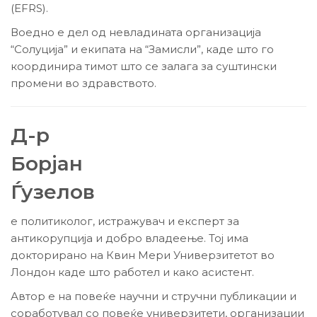
(EFRS).
Воедно е дел од невладината организација
“Солуција” и екипата на “Замисли”, каде што го
координира тимот што се залага за суштински
промени во здравството.
Д-р
Борјан
Ѓузелов
е политиколог, истражувач и експерт за
антикорупција и добро владеење. Тој има
докторирано на Квин Мери Универзитетот во
Лондон каде што работел и како асистент.
Автор е на повеќе научни и стручни публикации и
соработувал со повеќе универзитети, организации