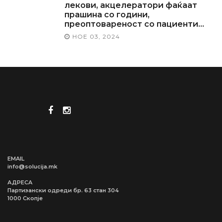
лекови, акцелератори фаќаат
прашина со години,
преоптовареност со пациенти…
НОЕ 03, 2024
EMAIL
info@solucija.mk
АДРЕСА
Партизански одреди бр. 63 стан 304
1000 Скопје