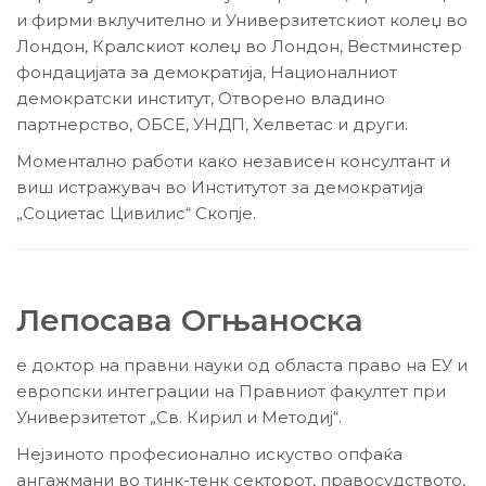
и фирми вклучително и Универзитетскиот колеџ во
Лондон, Кралскиот колеџ во Лондон, Вестминстер
фондацијата за демократија, Националниот
демократски институт, Отворено владино
партнерство, ОБСЕ, УНДП, Хелветас и други.
Моментално работи како независен консултант и
виш истражувач во Институтот за демократија
„Социетас Цивилис“ Скопје.
Лепосава
Огњаноска
е доктор на правни науки од областа право на ЕУ и
европски интеграции на Правниот факултет при
Универзитетот „Св. Кирил и Методиј“.
Нејзиното професионално искуство опфаќа
ангажмани во тинк-тенк секторот, правосудството,