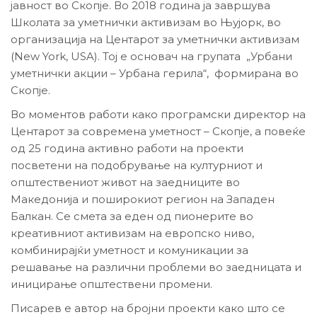
јавност во Скопје. Во 2018 година ја завршува
Школата за уметнички активизам во Њујорк, во
организација на Центарот за уметнички активизам
(New York, USA). Тој е основач на групата „Урбани
уметнички акции – Урбана герила“, формирана во
Скопје.
Во моментов работи како програмски директор на
Центарот за современа уметност – Скопје, а повеќе
од 25 година активно работи на проекти
посветени на подобрување на културниот и
општествениот живот на заедниците во
Македонија и поширокиот регион на Западен
Балкан. Се смета за еден од пионерите во
креативниот активизам на европско ниво,
комбинирајќи уметност и комуникации за
решавање на различни проблеми во заедницата и
иницирање општествени промени.
Писарев е автор на бројни проекти како што се