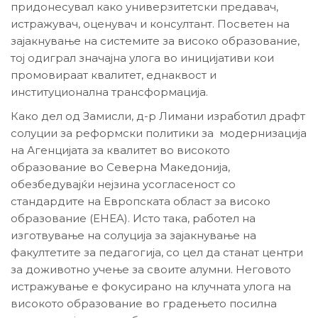
придонесувал како универзитетски предавач,
истражувач, оценувач и консултант. Посветен на
зајакнување на системите за високо образование,
тој одиграл значајна улога во иницијативи кои
промовираат квалитет, еднаквост и
институционална трансформација.
Како дел од Замисли, д-р Лимани изработил драфт
солуции за реформски политики за модернизација
на Агенцијата за квалитет во високото
образование во Северна Македонија,
обезбедувајќи нејзина усогласеност со
стандардите на Европската област за високо
образование (EHEA). Исто така, работел на
изготвување на солуција за зајакнување на
факултетите за педагогија, со цел да станат центри
за доживотно учење за своите алумни. Неговото
истражување е фокусирано на клучната улога на
високото образование во градењето посилна