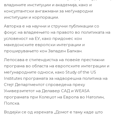
владините институции и академија, како и
консултантски ангажмани за меѓународни
институции и корпорации.
Авторка е на научни и стручни публикации со
фокус на владеењето на правото во политиката на
условеност на ЕУ, како придонес кон
македонските европски интеграции и
проширувањето кон Западен Балкан.
Лепосава е стипендистка на повеќе престижни
програма во областа на европските интеграции и
меѓународните односи, како Study of the US
Institutes програмата за надворешна политика на
Стејт Департментот спроведена преку
Универзитетот на Делавер САД и WEASA
програмата при Колеџот на Европа во Натолин,
Полска.
Водејќи се од изреката „Домот е таму каде што