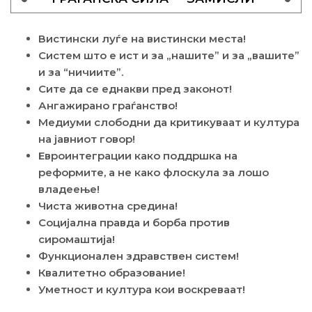
Вистински луѓе на вистински места!
Систем што е ист и за „нашите” и за „вашите”
и за “ничиите”.
Сите да се еднакви пред законот!
Ангажирано граѓанство!
Медиуми слободни да критикуваат и култура
на јавниот говор!
Евроинтеграции како поддршка на
реформите, а не како флоскула за лошо
владеење!
Чиста животна средина!
Социјална правда и борба против
сиромаштија!
Функционален здравствен систем!
Квалитетно образование!
Уметност и култура кои воскреваат!