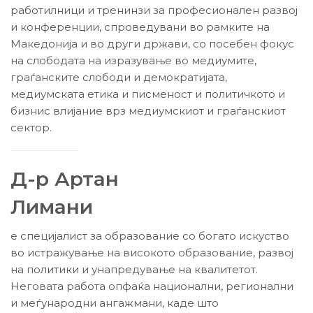
работилници и тренинзи за професионален развој
и конференции, спроведувани во рамките на
Македонија и во други држави, со посебен фокус
на слободата на изразување во медиумите,
граѓанските слободи и демократијата,
медиумската етика и писменост и политичкото и
бизнис влијание врз медиумскиот и граѓанскиот
сектор.
Д-р Артан
Лимани
е специјалист за образование со богато искуство
во истражување на високото образование, развој
на политики и унапредување на квалитетот.
Неговата работа опфаќа национални, регионални
и меѓународни ангажмани, каде што