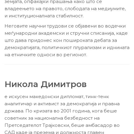
земјата, опфаќајќи прашања како што се
владеењето на правото, слободата на медиумите,
и институционалната стабилност.
Неговите научни трудови се објавени во водечки
меѓународни академски и стручни списанија, каде
што дава придонес кон пошироката дебата за
демократијата, политичкиот плурализам и иднината
на етничките односи во регионот.
Никола Димитров
е искусен македонски дипломат, тинк-тенк
аналитичар и активист за демократија и правна
држава. По кризата во 2001 година, кога беше
советник за национална безбедност на
Претседателот Трајковски, беше амбасадор во
САД каде ја презема и должноста главен