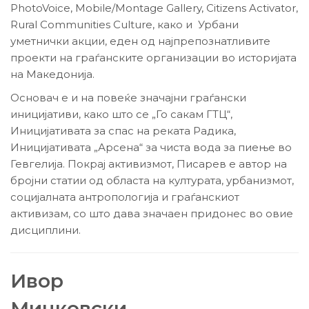
PhotoVoice, Mobile/Montage Gallery, Citizens Activator,
Rural Communities Culture, како и Урбани
уметнички акции, еден од најпрепознатливите
проекти на граѓанските организации во историјата
на Македонија.
Основач е и на повеќе значајни граѓански
иницијативи, како што се „Го сакам ГТЦ“,
Иницијативата за спас на реката Радика,
Иницијативата „Арсена“ за чиста вода за пиење во
Гевгелија. Покрај активизмот, Писарев е автор на
бројни статии од областа на културата, урбанизмот,
социјалната антропологија и граѓанскиот
активизам, со што дава значаен придонес во овие
дисциплини.
Ивор
Мицковски