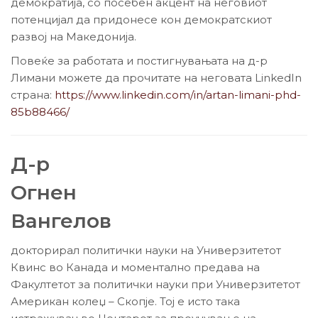
демократија, со посебен акцент на неговиот
потенцијал да придонесе кон демократскиот
развој на Македонија.
Повеќе за работата и постигнувањата на д-р
Лимани можете да прочитате на неговата LinkedIn
страна:
https://www.linkedin.com/in/artan-limani-phd-
85b88466/
Д-р
Огнен
Вангелов
докторирал политички науки на Универзитетот
Квинс во Канада и моментално предава на
Факултетот за политички науки при Универзитетот
Американ колеџ – Скопје. Тој е исто така