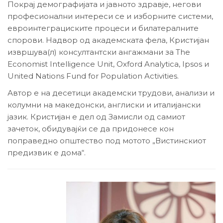
Покрај демографијата и јавното здравје, негови
професионални интереси се и изборните системи,
евроинтеграциските процеси и билатералните
спорови. Надвор од академската фела, Кристијан
извршува(л) консултантски ангажмани за The
Economist Intelligence Unit, Oxford Analytica, Ipsos и
United Nations Fund for Population Activities.
Автор е на десетици академски трудови, анализи и
колумни на македонски, англиски и италијански
јазик. Кристијан е дел од Замисли од самиот
зачеток, обидувајќи се да придонесе кон
поправедно општество под мотото „Вистинскиот
предизвик е дома“.