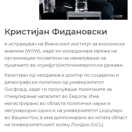
Кристијан Фидановски
е истражувач на Виенскиот институт за економски
анализи (WIIW), каде ко-координира мрежа на
организации посветени на намалување на
пушењето во осум(југо)источноевропски држави.
Кристијан од неодамна е доктор по социјални и
демографски политики од универзитетот
Оксфорд, каде ги проучуваше политиките за
стимулирање наталитет во Европа. Има
магистрирано во областа политички науки и
меѓународни односи на универзитетот Џорџтаун
во Вашингтон, а има дипломирано во истата област
на Универзитетскиот колеџ Лондон (UCL).