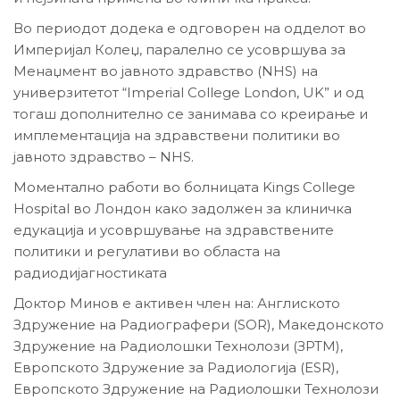
Во периодот додека е одговорен на одделот во
Империјал Колеџ, паралелно се усовршува за
Менаџмент во јавното здравство (NHS) на
универзитетот “Imperial College London, UK” и од
тогаш дополнително се занимава со креирање и
имплементација на здравствени политики во
јавното здравство – NHS.
Моментално работи во болницата Kings College
Hospital во Лондон како задолжен за клиничка
едукација и усовршување на здравствените
политики и регулативи во областа на
радиодијагностиката
Доктор Минов е активен член на: Англиското
Здружение на Радиографери (SOR), Македонското
Здружение на Радиолошки Технолози (ЗРТМ),
Европското Здружение за Радиологија (ЕSR),
Европското Здружение на Радиолошки Технолози