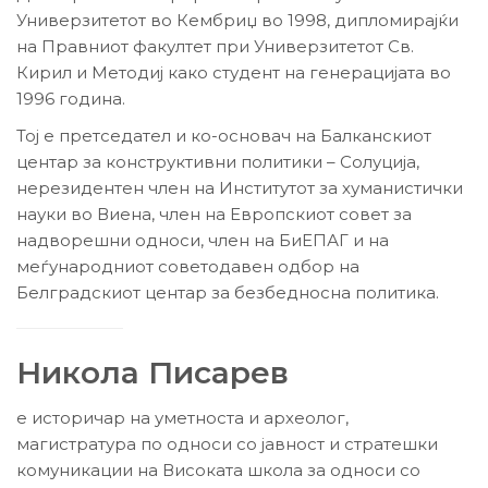
Универзитетот во Кембриџ во 1998, дипломирајќи
на Правниот факултет при Универзитетот Св.
Кирил и Методиј како студент на генерацијата во
1996 година.
Тој е претседател и ко-основач на Балканскиот
центар за конструктивни политики – Солуција,
нерезидентен член на Институтот за хуманистички
науки во Виена, член на Европскиот совет за
надворешни односи, член на БиЕПАГ и на
меѓународниот советодавен одбор на
Белградскиот центар за безбедносна политика.
Никола Писарев
е историчар на уметноста и археолог,
магистратура по односи со јавност и стратешки
комуникации на Високата школа за односи со