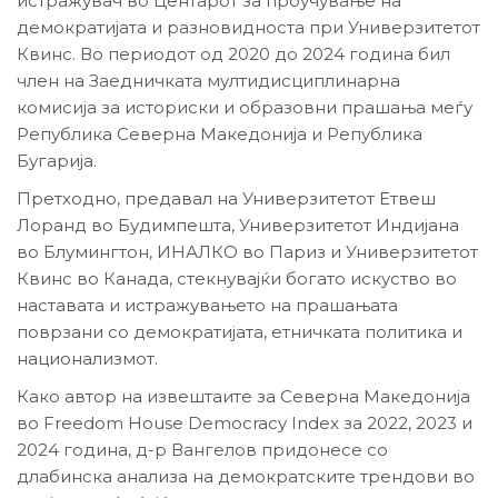
истражувач во Центарот за проучување на
демократијата и разновидноста при Универзитетот
Квинс. Во периодот од 2020 до 2024 година бил
член на Заедничката мултидисциплинарна
комисија за историски и образовни прашања меѓу
Република Северна Македонија и Република
Бугаријa.
Претходно, предавал на Универзитетот Етвеш
Лоранд во Будимпешта, Универзитетот Индијана
во Блумингтон, ИНАЛКО во Париз и Универзитетот
Квинс во Канада, стекнувајќи богато искуство во
наставата и истражувањето на прашањата
поврзани со демократијата, етничката политика и
национализмот.
Како автор на извештаите за Северна Македонија
во Freedom House Democracy Index за 2022, 2023 и
2024 година, д-р Вангелов придонесе со
длабинска анализа на демократските трендови во