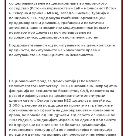
со цел зајакнување на демократијата во европското
соседство (Источно партнерство – EaP – и Блискиот Исток
и Северна Африка – MENA), Западен Балкан, Турција и
пошироко. EED поддржува граѓански организации,
продемократски движења, граѓански и политички
активисти, како и независни медиумски платформи и
новинари кои делуваат кон остварување на
плуралистички, демократски политички систем.
Поддршката зависи од почитувањето на демократските
вредности, почитувањето на човековите права и
почитувањето на принципите на ненасилство.
Националниот фонд за демократија (The National
Endowment for Democracy – NED) е независна, непрофитна
фондација со седиште во Вашингтон, САД, посветена на
развој и зајакнување на демократските институции
ширум светот. Секоја година NED доделува повеќе од
2.000 грантови за поддршка на проекти на граѓанските
организации во сферата на демократијата и човековите
права, во повеќе од 100 држави. Од своето основање во
1983 година, Фондацијата израсна во еден од водечките
поддржувачи на оние што се борат за демократија,
истовремено еволуирајќи во повеќеслојна институција
којашто е центар на активности, ресурси и интелектуална