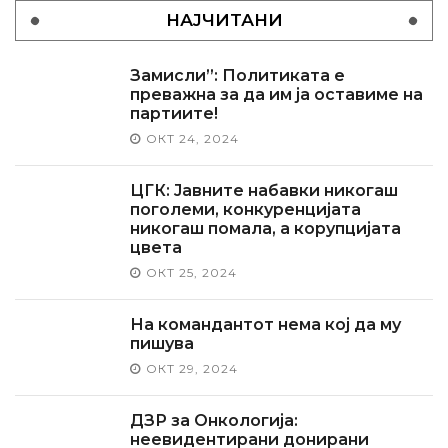
НАЈЧИТАНИ
Замисли”: Политиката е
преважна за да им ја оставиме на
партиите!
ОКТ 24, 2024
ЦГК: Јавните набавки никогаш
поголеми, конкуренцијата
никогаш помала, а корупцијата
цвета
ОКТ 25, 2024
На командантот нема кој да му
пишува
ОКТ 29, 2024
ДЗР за Онкологија:
неевидентирани донирани