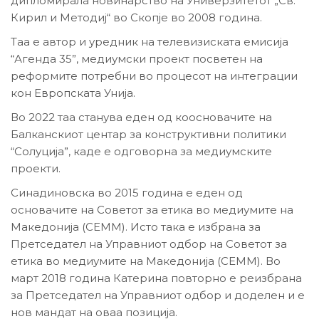
дипломирала новинарство на Универзитетот „Св.
Кирил и Методиј“ во Скопје во 2008 година.
Таа е автор и уредник на телевизиската емисија
“Агенда 35”, медиумски проект посветен на
реформите потребни во процесот на интеграции
кон Европската Унија.
Во 2022 таа станува еден од коосновачите на
Балканскиот центар за конструктивни политики
“Солуција”, каде е одговорна за медиумските
проекти.
Синадиновска во 2015 година е еден од
основачите на Советот за етика во медиумите на
Македонија (СЕММ). Исто така е избрана за
Претседател на Управниот одбор на Советот за
етика во медиумите на Македонија (СЕММ). Во
март 2018 година Катерина повторно е реизбрана
за Претседател на Управниот одбор и доделен и е
нов мандат на оваа позиција.