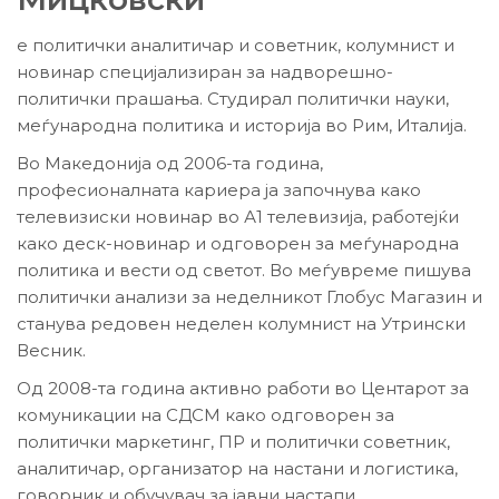
е политички аналитичар и советник, колумнист и
новинар специјализиран за надворешно-
политички прашања. Студирал политички науки,
меѓународна политика и историја во Рим, Италија.
Во Македонија од 2006-та година,
професионалната кариера ја започнува како
телевизиски новинар во А1 телевизија, работејќи
како деск-новинар и одговорен за меѓународна
политика и вести од светот. Во меѓувреме пишува
политички анализи за неделникот Глобус Магазин и
станува редовен неделен колумнист на Утрински
Весник.
Од 2008-та година активно работи во Центарот за
комуникации на СДСМ како одговорен за
политички маркетинг, ПР и политички советник,
аналитичар, организатор на настани и логистика,
говорник и обучувач за јавни настапи,