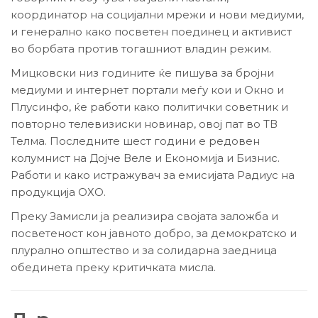
координатор на социјални мрежи и нови медиуми,
и генерално како посветен поединец и активист
во борбата против тогашниот владин режим.
Мицковски низ годините ќе пишува за бројни
медиуми и интернет портали меѓу кои и Окно и
Плусинфо, ќе работи како политички советник и
повторно телевизиски новинар, овој пат во ТВ
Телма. Последните шест години е редовен
колумнист на Дојче Веле и Економија и Бизнис.
Работи и како истражувач за емисијата Радиус на
продукција ОХО.
Преку Замисли ја реализира својата заложба и
посветеност кон јавното добро, за демократско и
плурално општество и за солидарна заедница
обединета преку критичката мисла.