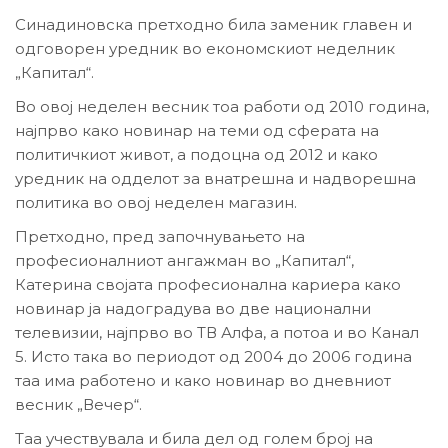
Синадиновска претходно била заменик главен и
одговорен уредник во економскиот неделник
„Капитал“.
Во овој неделен весник тоа работи од 2010 година,
најпрво како новинар на теми од сферата на
политичкиот живот, а подоцна од 2012 и како
уредник на одделот за внатрешна и надворешна
политика во овој неделен магазин.
Претходно, пред започнувањето на
професионалниот ангажман во „Капитал“,
Катерина својата професионална кариера како
новинар ја надоградува во две национални
телевизии, најпрво во ТВ Алфа, а потоа и во Канал
5. Исто така во периодот од 2004 до 2006 година
таа има работено и како новинар во дневниот
весник „Вечер“.
Таа учествувала и била дел од голем број на