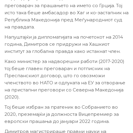
преговарач за прашањето на името со Грција. Тој
исто така беше амбасадор во Хаг и ко-застапник на
Република Македонија пред Меѓународниот суд
на правдата.
Напуштајќи ја дипломатијата на почетокот на 2014
година, Димитров се придружи на Хашкиот
институт за глобална правда како истакнат член.
Како министер за надворешни работи (2017-2020)
тој беше главен преговарач и потписник на
Преспанскиот договор, што го овозможи
членството во НАТО и одлуката на ЕУ за отворање
на пристапни преговори со Северна Македонија
(2020).
Тој беше избран за пратеник во Собранието во
2020, преземајќи ја должноста Вицепремиер за
европски прашања до јануари 2022 година.
Димитров магистрираше правни науки на