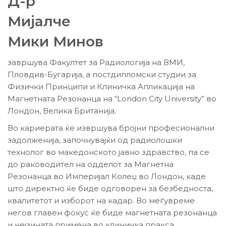
Д-р
Мијалче
Мики Минов
завршува Факултет за Радиологија на ВМИ,
Пловдив-Бугарија, а постдипломски студии за
Физички Принципи и Клиничка Апликација на
Магнетната Резонанца на “London City University” во
Лондон, Велика Британија.
Во кариерата ќе извршува бројни професионални
задолженија, започнувајќи од радиолошки
технолог во македонското јавно здравство, па се
до раководител на одделот за Магнетна
Резонанца во Империјал Колеџ во Лондон, каде
што директно ќе биде одговорен за безбедноста,
квалитетот и изборот на кадар. Во меѓувреме
негов главен фокус ќе биде магнетната резонанца
и нејзината примена во клиничка пракса.