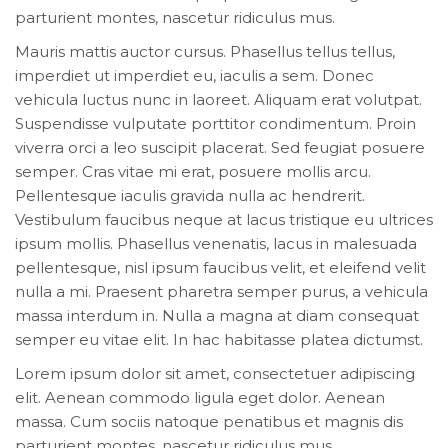
parturient montes, nascetur ridiculus mus.
Mauris mattis auctor cursus. Phasellus tellus tellus,
imperdiet ut imperdiet eu, iaculis a sem. Donec
vehicula luctus nunc in laoreet. Aliquam erat volutpat.
Suspendisse vulputate porttitor condimentum. Proin
viverra orci a leo suscipit placerat. Sed feugiat posuere
semper. Cras vitae mi erat, posuere mollis arcu.
Pellentesque iaculis gravida nulla ac hendrerit.
Vestibulum faucibus neque at lacus tristique eu ultrices
ipsum mollis. Phasellus venenatis, lacus in malesuada
pellentesque, nisl ipsum faucibus velit, et eleifend velit
nulla a mi. Praesent pharetra semper purus, a vehicula
massa interdum in. Nulla a magna at diam consequat
semper eu vitae elit. In hac habitasse platea dictumst.
Lorem ipsum dolor sit amet, consectetuer adipiscing
elit. Aenean commodo ligula eget dolor. Aenean
massa. Cum sociis natoque penatibus et magnis dis
parturient montes, nascetur ridiculus mus.