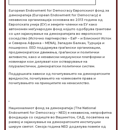
European Endowment for Democracy Европскиот фонд за
демократија (European Endowment for Democracy) е
независна организација основана во 2013 година од
Европската унија (ЕУ) и земјите-членки на ЕУ како
автономен меѓународен фонд којшто одобрува грантови
со цел зајакнување на демократијата во европското
соседство (Источно партнерство – EaP – и Блискиот Исток
и Северна Африка – MENA), Западен Балкан, Турција и
пошироко. EED поддржува граѓански организации,
продемократски движења, граѓански и политички
активисти, како и независни медиумски платформи и
новинари кои делуваат кон остварување на
плуралистички, демократски политички систем.
Поддршката зависи од почитувањето на демократските
вредности, почитувањето на човековите права и
почитувањето на принципите на ненасилство.
Националниот фонд за демократија (The National
Endowment for Democracy – NED) е независна, непрофитна
фондација со седиште во Вашингтон, САД, посветена на
развој и зајакнување на демократските институции
ширум светот. Секоја година NED доделува повеќе од