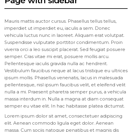
Page with sidebar
Mauris mattis auctor cursus. Phasellus tellus tellus,
imperdiet ut imperdiet eu, iaculis a sem. Donec
vehicula luctus nunc in laoreet. Aliquam erat volutpat.
Suspendisse vulputate porttitor condimentum. Proin
viverra orci a leo suscipit placerat. Sed feugiat posuere
semper. Cras vitae mi erat, posuere mollis arcu.
Pellentesque iaculis gravida nulla ac hendrerit.
Vestibulum faucibus neque at lacus tristique eu ultrices
ipsum mollis. Phasellus venenatis, lacus in malesuada
pellentesque, nisl ipsum faucibus velit, et eleifend velit
nulla a mi. Praesent pharetra semper purus, a vehicula
massa interdum in. Nulla a magna at diam consequat
semper eu vitae elit. In hac habitasse platea dictumst.
Lorem ipsum dolor sit amet, consectetuer adipiscing
elit. Aenean commodo ligula eget dolor. Aenean
massa. Cum sociis natoque penatibus et magnis dis