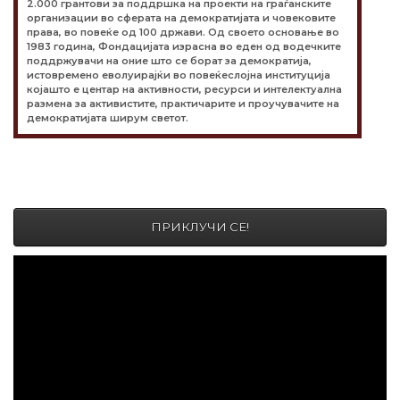
2.000 грантови за поддршка на проекти на граѓанските
организации во сферата на демократијата и човековите
права, во повеќе од 100 држави. Од своето основање во
1983 година, Фондацијата израсна во еден од водечките
поддржувачи на оние што се борат за демократија,
истовремено еволуирајќи во повеќеслојна институција
којашто е центар на активности, ресурси и интелектуална
размена за активистите, практичарите и проучувачите на
демократијата ширум светот.
ПРИКЛУЧИ СЕ!