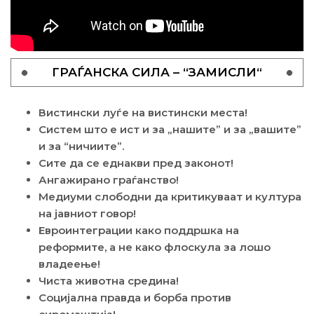
ГРАЃАНСКА СИЛА – “ЗАМИСЛИ“
Вистински луѓе на вистински места!
Систем што е ист и за „нашите” и за „вашите”
и за “ничиите”.
Сите да се еднакви пред законот!
Ангажирано граѓанство!
Медиуми слободни да критикуваат и култура
на јавниот говор!
Евроинтеграции како поддршка на
реформите, а не како флоскула за лошо
владеење!
Чиста животна средина!
Социјална правда и борба против