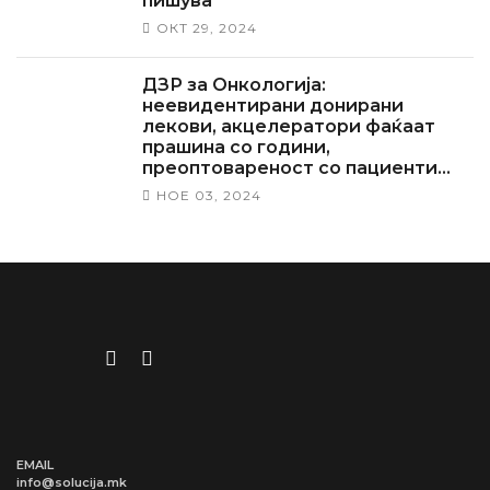
пишува
ОКТ 29, 2024
ДЗР за Онкологија:
неевидентирани донирани
лекови, акцелератори фаќаат
прашина со години,
преоптовареност со пациенти…
НОЕ 03, 2024
EMAIL
info@solucija.mk