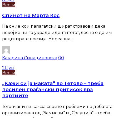
Вести
Спинот на Марта Кос
На оние кои папагалски шират стравови дека
некој ќе ни го украде идентитетот, лесно е да им
рецитирате поезија. Нереална...
Катарина Синадиновска
0
0
21
Јун
Вести
„Кажи си ја маката“ во Тетово – треба
посилен граѓански притисок врз
партиите
Тетовчани ги кажаа своите проблеми на дебатата
организирана од „Замисли“ и „Солуција“ – треба