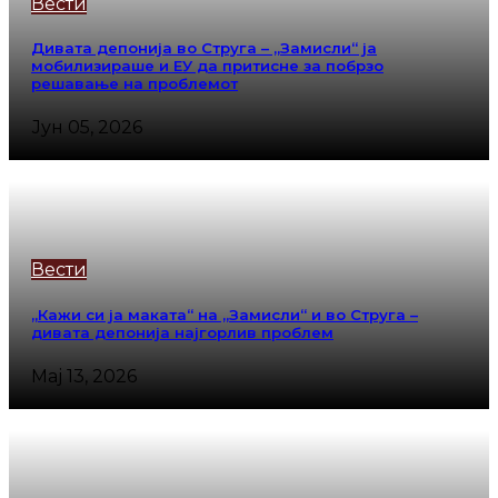
Вести
Дивата депонија во Струга – „Замисли“ ја
мобилизираше и ЕУ да притисне за побрзо
решавање на проблемот
Јун 05, 2026
Вести
„Кажи си ја маката“ на „Замисли“ и во Струга –
дивата депонија најгорлив проблем
Мај 13, 2026