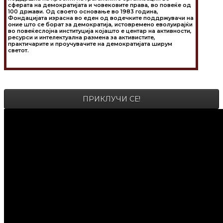
сферата на демократијата и човековите права, во повеќе од
100 држави. Од своето основање во 1983 година,
Фондацијата израсна во еден од водечките поддржувачи на
оние што се борат за демократија, истовремено еволуирајќи
во повеќеслојна институција којашто е центар на активности,
ресурси и интелектуална размена за активистите,
практичарите и проучувачите на демократијата ширум
светот.
ПРИКЛУЧИ СЕ!