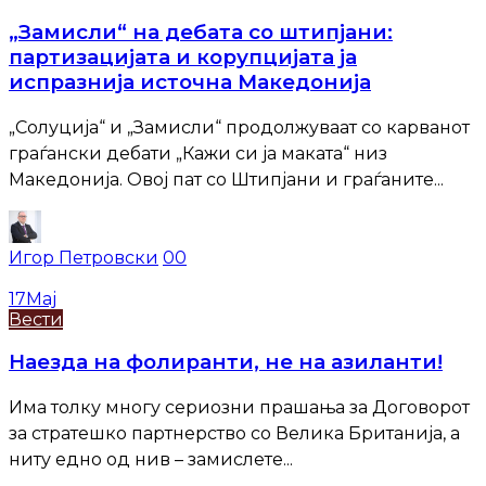
„Замисли“ на дебата со штипјани:
партизацијата и корупцијата ја
испразнија источна Македонија
„Солуција“ и „Замисли“ продолжуваат со карванот
граѓански дебати „Кажи си ја маката“ низ
Македонија. Овој пат со Штипјани и граѓаните...
Игор Петровски
0
0
17
Мај
Вести
Наезда на фолиранти, не на азиланти!
Има толку многу сериозни прашања за Договорот
за стратешко партнерство со Велика Британија, а
ниту едно од нив – замислете...