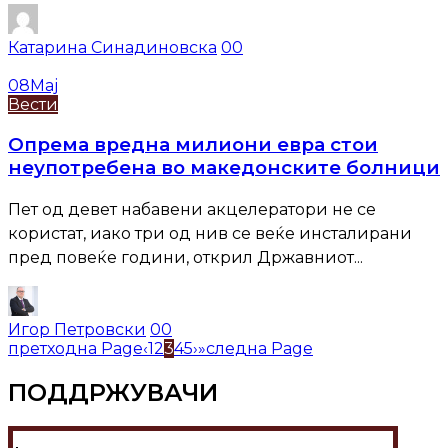
Катарина Синадиновска
0
0
08
Мај
Вести
Опрема вредна милиони евра стои
неупотребена во македонските болници
Пет од девет набавени акцелератори не се
користат, иако три од нив се веќе инсталирани
пред повеќе години, открил Државниот...
Игор Петровски
0
0
претходна Page
‹
1
2
3
4
5
›
»
следна Page
ПОДДРЖУВАЧИ