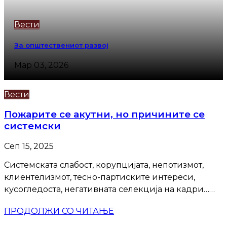
Вести
За општествениот развој
Мар 03, 2026
Вести
Пожарите се акутни, но причините се
системски
Сеп 15, 2025
Системската слабост, корупцијата, непотизмот,
клиентелизмот, тесно-партиските интереси,
кусогледоста, негативната селекција на кадри…
сето ова доведе и до Кочани, и до модуларната во
ПРОДОЛЖИ СО ЧИТАЊЕ
Тетово, и до Беса транс, и до настанувањето на
дивите депонии, што на крајот некој и ги пали,...