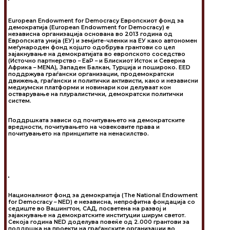
European Endowment for Democracy Европскиот фонд за
демократија (European Endowment for Democracy) е
независна организација основана во 2013 година од
Европската унија (ЕУ) и земјите-членки на ЕУ како автономен
меѓународен фонд којшто одобрува грантови со цел
зајакнување на демократијата во европското соседство
(Источно партнерство – EaP – и Блискиот Исток и Северна
Африка – MENA), Западен Балкан, Турција и пошироко. EED
поддржува граѓански организации, продемократски
движења, граѓански и политички активисти, како и независни
медиумски платформи и новинари кои делуваат кон
остварување на плуралистички, демократски политички
систем.
Поддршката зависи од почитувањето на демократските
вредности, почитувањето на човековите права и
почитувањето на принципите на ненасилство.
Националниот фонд за демократија (The National Endowment
for Democracy – NED) е независна, непрофитна фондација со
седиште во Вашингтон, САД, посветена на развој и
зајакнување на демократските институции ширум светот.
Секоја година NED доделува повеќе од 2.000 грантови за
поддршка на проекти на граѓанските организации во