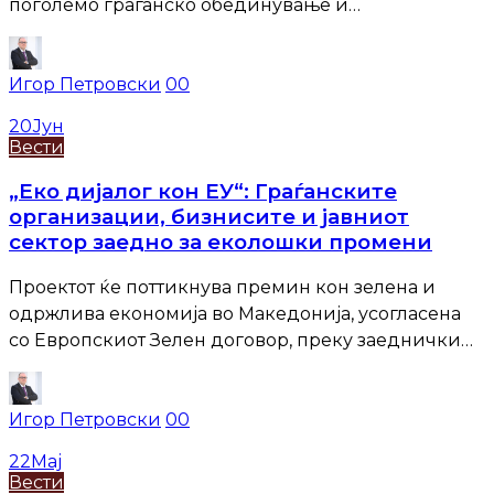
поголемо граѓанско обединување и
мобилизирање, заради...
Игор Петровски
0
0
20
Јун
Вести
„Еко дијалог кон ЕУ“: Граѓанските
организации, бизнисите и јавниот
сектор заедно за еколошки промени
Проектот ќе поттикнува премин кон зелена и
одржлива економија во Македонија, усогласена
со Европскиот Зелен договор, преку заеднички
напори на...
Игор Петровски
0
0
22
Мај
Вести