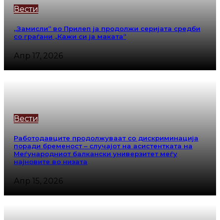
Вести
„Замисли“ во Прилеп ја продолжи серијата средби
со граѓани „Кажи си ја маката“
Апр 17, 2026
Вести
Работодавците продолжуваат со дискриминација
поради бременост – случајот на асистентката на
Меѓународниот балкански универзитет меѓу
најновите во низата
Апр 15, 2026