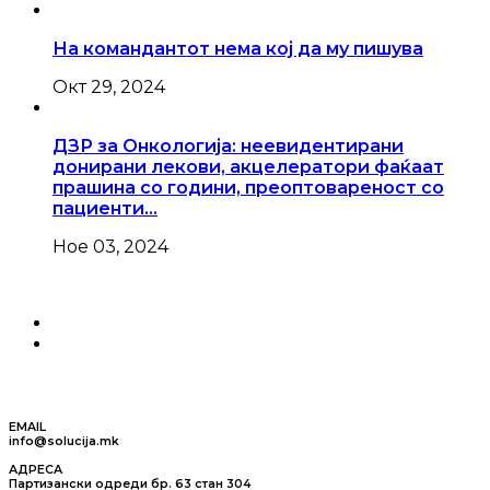
На командантот нема кој да му пишува
Окт 29, 2024
ДЗР за Онкологија: неевидентирани
донирани лекови, акцелератори фаќаат
прашина со години, преоптовареност со
пациенти…
Ное 03, 2024
EMAIL
info@solucija.mk
АДРЕСА
Партизански одреди бр. 63 стан 304