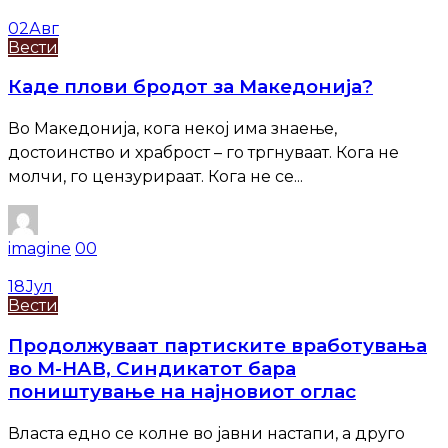
02
Авг
Вести
Каде плови бродот за Македонија?
Во Македонија, кога некој има знаење,
достоинство и храброст – го тргнуваат. Кога не
молчи, го цензурираат. Кога не се...
imagine
0
0
18
Јул
Вести
Продолжуваат партиските вработувања
во М-НАВ, Синдикатот бара
поништување на најновиот оглас
Власта едно се колне во јавни настапи, а друго