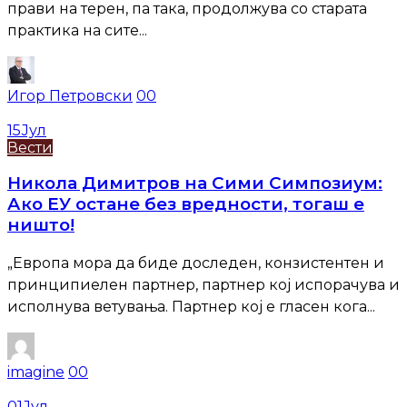
прави на терен, па така, продолжува со старата
практика на сите...
Игор Петровски
0
0
15
Јул
Вести
Никола Димитров на Сими Симпозиум:
Ако ЕУ остане без вредности, тогаш е
ништо!
„Европа мора да биде доследен, конзистентен и
принципиелен партнер, партнер кој испорачува и
исполнува ветувања. Партнер кој е гласен кога...
imagine
0
0
01
Јул