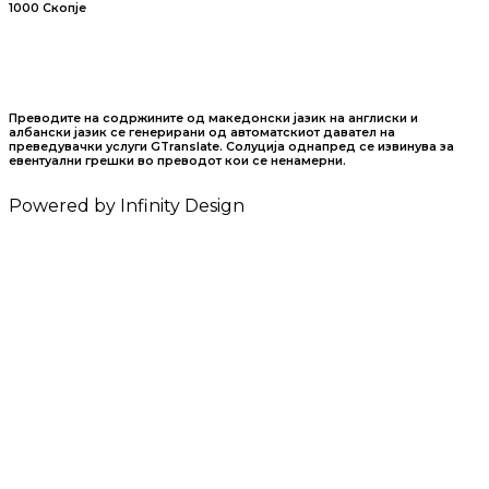
1000 Скопје
Преводите на содржините од македонски јазик на англиски и
албански јазик се генерирани од автоматскиот давател на
преведувачки услуги GTranslate. Солуција однапред се извинува за
евентуални грешки во преводот кои се ненамерни.
Powered by Infinity Design