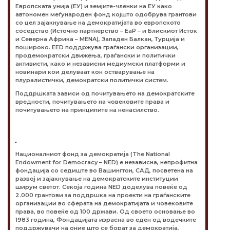
Европската унија (ЕУ) и земјите-членки на ЕУ како
автономен меѓународен фонд којшто одобрува грантови
со цел зајакнување на демократијата во европското
соседство (Источно партнерство – EaP – и Блискиот Исток
и Северна Африка – MENA), Западен Балкан, Турција и
пошироко. EED поддржува граѓански организации,
продемократски движења, граѓански и политички
активисти, како и независни медиумски платформи и
новинари кои делуваат кон остварување на
плуралистички, демократски политички систем.
Поддршката зависи од почитувањето на демократските
вредности, почитувањето на човековите права и
почитувањето на принципите на ненасилство.
Националниот фонд за демократија (The National
Endowment for Democracy – NED) е независна, непрофитна
фондација со седиште во Вашингтон, САД, посветена на
развој и зајакнување на демократските институции
ширум светот. Секоја година NED доделува повеќе од
2.000 грантови за поддршка на проекти на граѓанските
организации во сферата на демократијата и човековите
права, во повеќе од 100 држави. Од своето основање во
1983 година, Фондацијата израсна во еден од водечките
поддржувачи на оние што се борат за демократија,