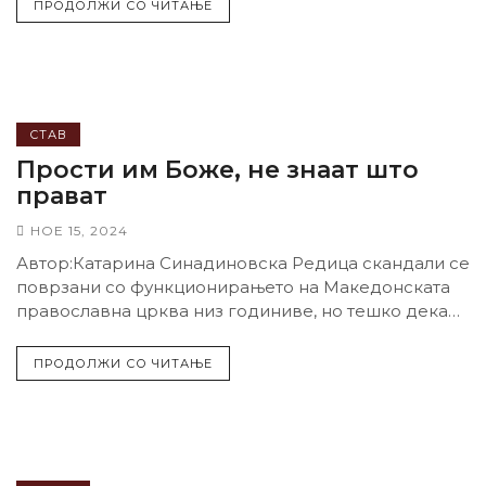
ПРОДОЛЖИ СО ЧИТАЊЕ
СТАВ
Прости им Боже, не знаат што
прават
НОЕ 15, 2024
Автор:Катарина Синадиновска Редица скандали се
поврзани со функционирањето на Македонската
православна црква низ годиниве, но тешко дека
оваа институција, што...
ПРОДОЛЖИ СО ЧИТАЊЕ