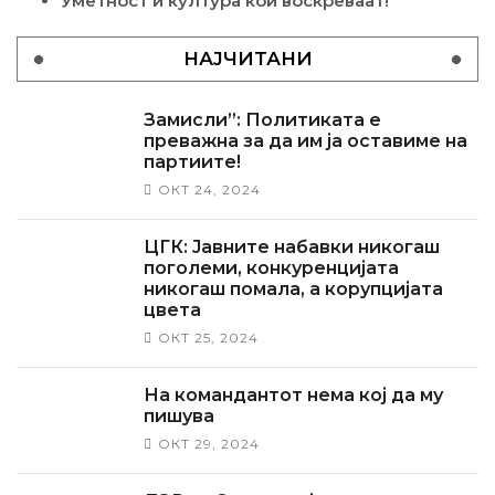
Уметност и култура кои воскреваат!
НАЈЧИТАНИ
Замисли”: Политиката е
преважна за да им ја оставиме на
партиите!
ОКТ 24, 2024
ЦГК: Јавните набавки никогаш
поголеми, конкуренцијата
никогаш помала, а корупцијата
цвета
ОКТ 25, 2024
На командантот нема кој да му
пишува
ОКТ 29, 2024