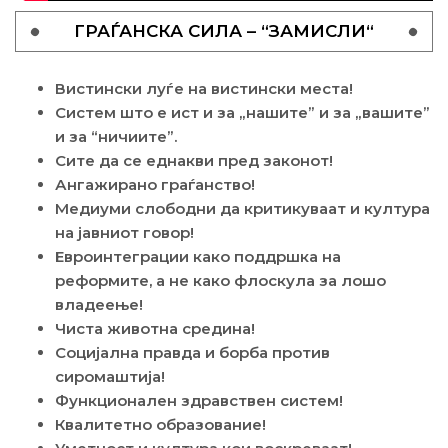
ГРАЃАНСКА СИЛА – “ЗАМИСЛИ“
Вистински луѓе на вистински места!
Систем што е ист и за „нашите” и за „вашите”
и за “ничиите”.
Сите да се еднакви пред законот!
Ангажирано граѓанство!
Медиуми слободни да критикуваат и култура
на јавниот говор!
Евроинтеграции како поддршка на
реформите, а не како флоскула за лошо
владеење!
Чиста животна средина!
Социјална правда и борба против
сиромаштија!
Функционален здравствен систем!
Квалитетно образование!