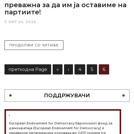
преважна за да им ја оставиме на
партиите!
ОКТ 24, 2024
ПРОДОЛЖИ СО ЧИТАЊЕ
претходна Page
«
‹
4
5
6
ПОДДРЖУВАЧИ
European Endowment for Democracy Европскиот фонд за
демократија (European Endowment for Democracy) е
независна организација основана во 2013 година од