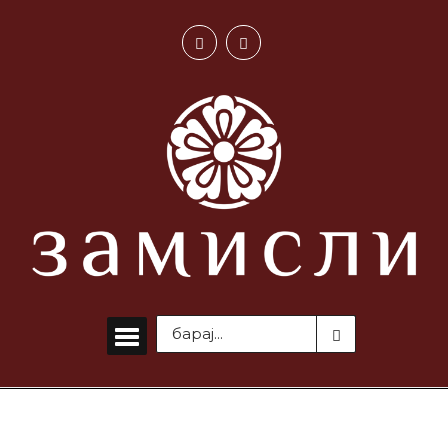
ВЕСТИ
„Кажи си ја маката“ на
„Замисли“ и во Струга –
дивата депонија најгорлив
проблем
МАЈ 13, 2026