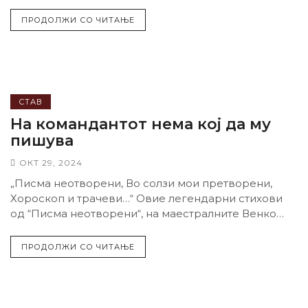
години, а биолошка...
ПРОДОЛЖИ СО ЧИТАЊЕ
СТАВ
На командантот нема кој да му
пишува
ОКТ 29, 2024
„Писма неотворени, Во солзи мои претворени,
Хороскоп и трачеви…“ Овие легендарни стихови
од “Писма неотворени“, на маестралните Венко
Серафимов и...
ПРОДОЛЖИ СО ЧИТАЊЕ