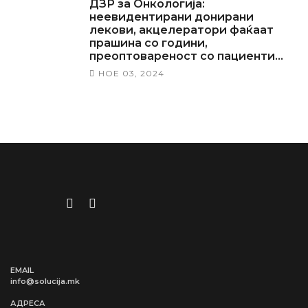
ДЗР за Онкологија:
неевидентирани донирани
лекови, акцелератори фаќаат
прашина со години,
преоптовареност со пациенти…
НОЕ 03, 2024
EMAIL
info@solucija.mk
АДРЕСА