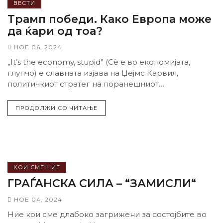
ВЕСТИ
Трамп победи. Како Европа може
да ќари од тоа?
НОЕ 06, 2024
„It’s the economy, stupid” (Сѐ е во економијата,
глупчо) е славната изјава на Џејмс Карвил,
политичкиот стратег на поранешниот
американски...
ПРОДОЛЖИ СО ЧИТАЊЕ
КОИ СМЕ НИЕ
ГРАЃАНСКА СИЛА – “ЗАМИСЛИ“
НОЕ 04, 2024
Ние кои сме длабоко загрижени за состојбите во