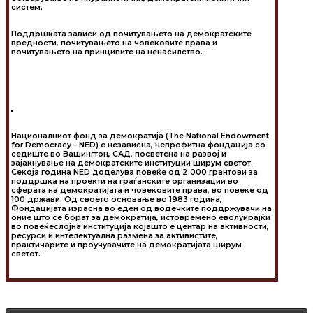
систем.
Поддршката зависи од почитувањето на демократските
вредности, почитувањето на човековите права и
почитувањето на принципите на ненасилство.
Националниот фонд за демократија (The National Endowment
for Democracy – NED) е независна, непрофитна фондација со
седиште во Вашингтон, САД, посветена на развој и
зајакнување на демократските институции ширум светот.
Секоја година NED доделува повеќе од 2.000 грантови за
поддршка на проекти на граѓанските организации во
сферата на демократијата и човековите права, во повеќе од
100 држави. Од своето основање во 1983 година,
Фондацијата израсна во еден од водечките поддржувачи на
оние што се борат за демократија, истовремено еволуирајќи
во повеќеслојна институција којашто е центар на активности,
ресурси и интелектуална размена за активистите,
практичарите и проучувачите на демократијата ширум
светот.