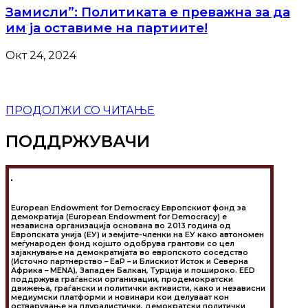
Замисли”: Политиката е преважна за да
им ја оставиме на партиите!
Окт 24, 2024
ПРОДОЛЖИ СО ЧИТАЊЕ
ПОДДРЖУВАЧИ
European Endowment for Democracy Европскиот фонд за
демократија (European Endowment for Democracy) е
независна организација основана во 2013 година од
Европската унија (ЕУ) и земјите-членки на ЕУ како автономен
меѓународен фонд којшто одобрува грантови со цел
зајакнување на демократијата во европското соседство
(Источно партнерство – EaP – и Блискиот Исток и Северна
Африка – MENA), Западен Балкан, Турција и пошироко. EED
поддржува граѓански организации, продемократски
движења, граѓански и политички активисти, како и независни
медиумски платформи и новинари кои делуваат кон
остварување на плуралистички, демократски политички