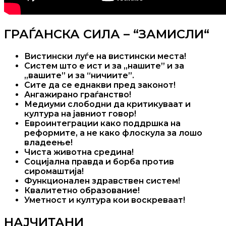
ГРАЃАНСКА СИЛА – “ЗАМИСЛИ“
Вистински луѓе на вистински места!
Систем што е ист и за „нашите” и за
„вашите” и за “ничиите”.
Сите да се еднакви пред законот!
Ангажирано граѓанство!
Медиуми слободни да критикуваат и
култура на јавниот говор!
Евроинтеграции како поддршка на
реформите, а не како флоскула за лошо
владеење!
Чиста животна средина!
Социјална правда и борба против
сиромаштија!
Функционален здравствен систем!
Квалитетно образование!
Уметност и култура кои воскреваат!
НАЈЧИТАНИ