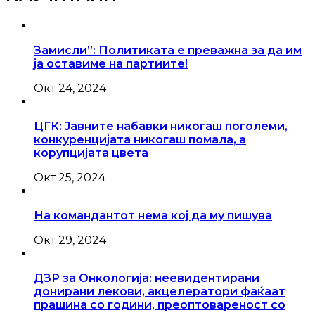
Замисли”: Политиката е преважна за да им
ја оставиме на партиите!
Окт 24, 2024
ЦГК: Јавните набавки никогаш поголеми,
конкуренцијата никогаш помала, а
корупцијата цвета
Окт 25, 2024
На командантот нема кој да му пишува
Окт 29, 2024
ДЗР за Онкологија: неевидентирани
донирани лекови, акцелератори фаќаат
прашина со години, преоптовареност со