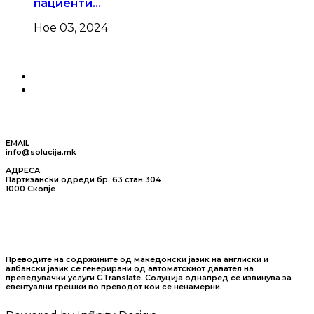
пациенти…
Ное 03, 2024
EMAIL
info@solucija.mk
АДРЕСА
Партизански одреди бр. 63 стан 304
1000 Скопје
Преводите на содржините од македонски јазик на англиски и
албански јазик се генерирани од автоматскиот давател на
преведувачки услуги GTranslate. Солуција однапред се извинува за
евентуални грешки во преводот кои се ненамерни.